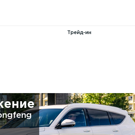
т
Трейд-ин
жение
ongfeng