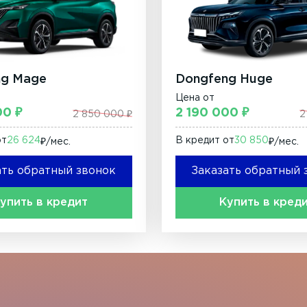
ng Mage
Dongfeng Huge
Цена от
00 ₽
2 190 000 ₽
2 850 000 ₽
2
от
26 624
В кредит от
30 850
₽/мec.
₽/мec.
ать обратный звонок
Заказать обратный 
упить в кредит
Купить в кред