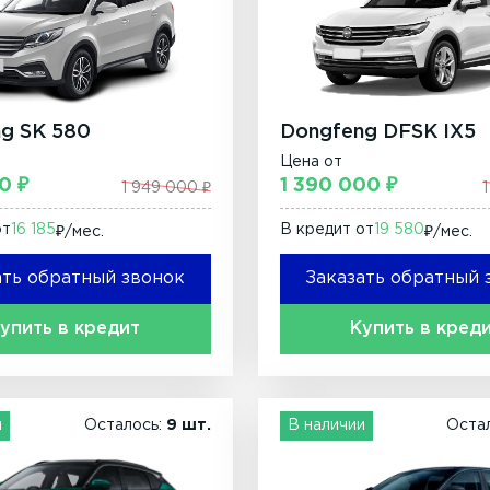
g SK 580
Dongfeng DFSK IX5
Цена от
0 ₽
1 390 000 ₽
1 949 000 ₽
от
16 185
В кредит от
19 580
₽/мec.
₽/мec.
ать обратный звонок
Заказать обратный 
упить в кредит
Купить в кред
и
Осталось:
9 шт.
В наличии
Оста