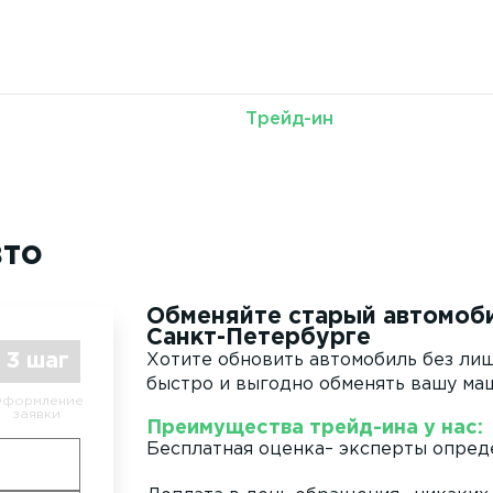
т
Трейд-ин
вто
Обменяйте старый автомоби
Санкт-Петербурге
3 шаг
Хотите обновить автомобиль без ли
быстро и выгодно обменять вашу маш
формление
заявки
Преимущества трейд-ина у нас:
Бесплатная оценка– эксперты опреде