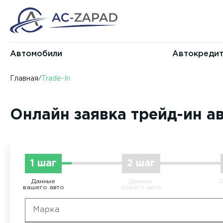
Автомобили
Автокреди
Главная
Trade-In
Онлайн заявка трейд-ин а
1 шаг
2 шаг
Данные
Данные
О
вашего авто
нового авто