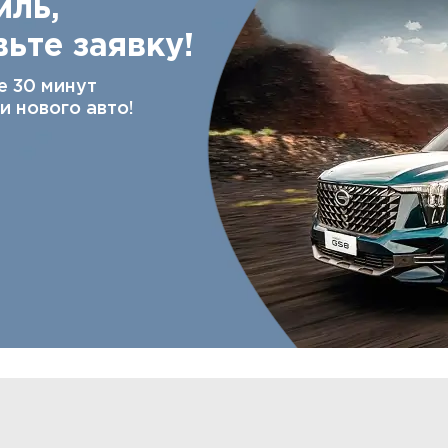
иль,
ьте заявку!
е 30 минут
и нового авто!