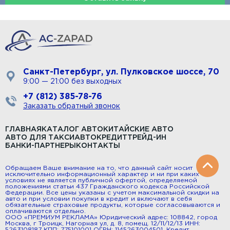
Нажимая кнопку отправить заявку вы соглашаетесь на
обработку персональных данных
Санкт-Петербург, ул. Пулковское шоссе, 70
9:00 — 21:00 без выходных
+7 (812) 385-78-76
Заказать обратный звонок
ГЛАВНАЯ
КАТАЛОГ АВТО
КИТАЙСКИЕ АВТО
АВТО ДЛЯ ТАКСИ
АВТОКРЕДИТ
ТРЕЙД-ИН
БАНКИ-ПАРТНЕРЫ
КОНТАКТЫ
Обращаем Ваше внимание на то, что данный сайт носит
исключительно информационный характер и ни при каких
условиях не является публичной офертой, определяемой
положениями статьи 437 Гражданского кодекса Российской
Федерации. Все цены указаны с учетом максимальной скидки на
авто и при условии покупки в кредит и включают в себя
обязательные страховые продукты, которые согласовываются и
оплачиваются отдельно.
ООО «ПРЕМИУМ РЕКЛАМА» Юридический адрес: 108842, город
Москва, г Троицк, Нагорная ул, д. 8, помещ. 12/11/12/13 ИНН:
5263108187 КПП: 775101001 ОГРН: 1145263004501. Кредит