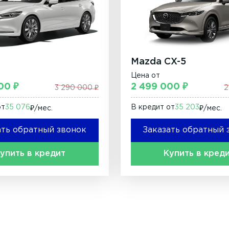
6
Mazda CX-5
Цена от
00 ₽
2 499 000 ₽
3 290 000 ₽
2
от
35 076
В кредит от
35 203
₽/мec.
₽/мec.
ать обратный звонок
Заказать обратный 
упить в кредит
Купить в кред