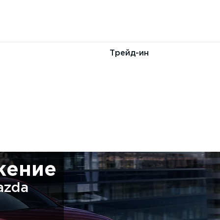
т
Трейд-ин
жение
azda