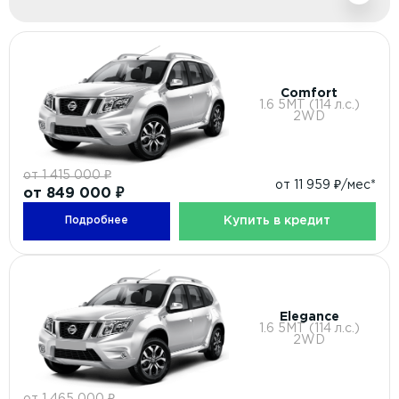
Comfort
1.6 5МТ (114 л.с.)
2WD
от 1 415 000 ₽
от 11 959 ₽/мес*
от 849 000 ₽
Купить в кредит
Подробнее
Elegance
1.6 5МТ (114 л.с.)
2WD
от 1 465 000 ₽